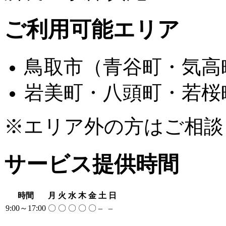
ご利用可能エリア
鳥取市（青谷町・気高
岩美町・八頭町・若桜
※エリア外の方はご相談
サービス提供時間
時間
月
火
水
木
金
土
日
9:00～17:00
〇
〇
〇
〇
〇
–
–